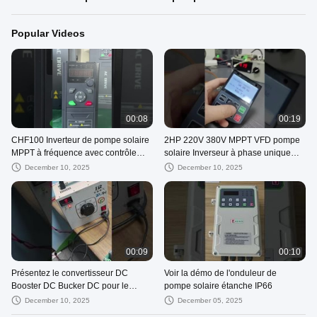
Popular Videos
00:08
00:19
CHF100 Inverteur de pompe solaire
2HP 220V 380V MPPT VFD pompe
MPPT à fréquence avec contrôle
solaire Inverseur à phase unique
vectoriel pour le suivi de la
IP65 étanche
December 10, 2025
December 10, 2025
puissance maximale
00:09
00:10
Présentez le convertisseur DC
Voir la démo de l'onduleur de
Booster DC Bucker DC pour le
pompe solaire étanche IP66
système de pompe solaire hybride
December 10, 2025
December 05, 2025
pour vous