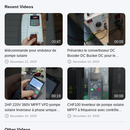
Recent Videos
00:47
00:09
télécommande pour onduleur de
Présentez le convertisseur DC
pompe solaire
Booster DC Bucker DC pour le
système de pompe solaire hybride
December 12, 2025
December 10, 2025
pour vous
00:19
00:08
2HP 220V 380V MPPT VFD pompe
CHF100 Inverteur de pompe solaire
solaire Inverseur à phase unique
MPPT à fréquence avec contrôle
IP65 étanche
vectoriel pour le suivi de la
December 10, 2025
December 10, 2025
puissance maximale
Other Videos