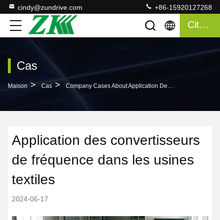
cindy@zundrive.com
+86-15920127268
Citation
Cas
>
>
Maison
Cas
Company Cases About Application Des Convertisseurs De Fréquence Dans Les Usines Textiles
Application des convertisseurs
de fréquence dans les usines
textiles
2024-06-17