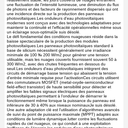
relativement stable, les jours couverts de nuages entraînent
une fluctuation de l'intensité lumineuse, une diminution du flux
de photons et des facteurs de rayonnement dispersés qui ont
une incidence directe sur la production des panneaux
photovoltaïques.Les onduleurs d'eau photovoltaïques
modernes sont conçus avec des technologies adaptatives pour
maintenir la continuité et l'efficacité opérationnelles même sous
un éclairage sous-optimalJe suis désolé.
Le défi fondamental des conditions nuageuses réside dans la
baisse spectaculaire de la production des modules
photovoltaïques.Les panneaux photovoltaïques standard à
base de silicium nécessitent généralement une irradiance
minimale de 100 ‰ 200 W/m2 pour générer une tension
utilisable, mais les nuages couverts fournissent souvent 50 à
300 W/m2, avec des chutes fréquentes en dessous du
seuil.Les onduleurs d'eau photovoltaïques intègrent des
circuits de démarrage basse tension qui abaissent la tension
d'entrée minimale requise pour l'activationCes circuits utilisent
des commutateurs MOSFET (metal-oxyde-semiconducteur
field-effect transistor) de haute sensibilité pour détecter et
amplifier les faibles signaux électriques des panneaux
photovoltaïques.permettant à l'onduleur de démarrer le
fonctionnement même lorsque la puissance du panneau est
inférieure de 30 à 40% aux niveaux nominauxJe suis désolé.
Une autre adaptation clé est l'utilisation d'algorithmes avancés
de suivi du point de puissance maximale (MPPT) adaptés aux
conditions de lumière dynamique.lutter contre les fluctuations
rapides du ciel nuageux, ce qui conduit à une exploitation