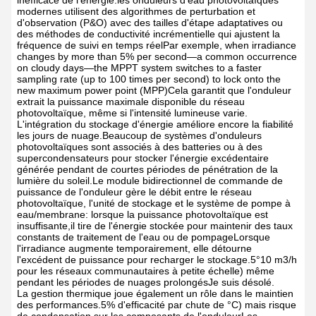
inefficace de l'énergie.les onduleurs d'eau photovoltaïques
modernes utilisent des algorithmes de perturbation et
d'observation (P&O) avec des tailles d'étape adaptatives ou
des méthodes de conductivité incrémentielle qui ajustent la
fréquence de suivi en temps réelPar exemple, when irradiance
changes by more than 5% per second—a common occurrence
on cloudy days—the MPPT system switches to a faster
sampling rate (up to 100 times per second) to lock onto the
new maximum power point (MPP)Cela garantit que l'onduleur
extrait la puissance maximale disponible du réseau
photovoltaïque, même si l'intensité lumineuse varie.
L'intégration du stockage d'énergie améliore encore la fiabilité
les jours de nuage.Beaucoup de systèmes d'onduleurs
photovoltaïques sont associés à des batteries ou à des
supercondensateurs pour stocker l'énergie excédentaire
générée pendant de courtes périodes de pénétration de la
lumière du soleil.Le module bidirectionnel de commande de
puissance de l'onduleur gère le débit entre le réseau
photovoltaïque, l'unité de stockage et le système de pompe à
eau/membrane: lorsque la puissance photovoltaïque est
insuffisante,il tire de l'énergie stockée pour maintenir des taux
constants de traitement de l'eau ou de pompageLorsque
l'irradiance augmente temporairement, elle détourne
l'excédent de puissance pour recharger le stockage.5°10 m3/h
pour les réseaux communautaires à petite échelle) même
pendant les périodes de nuages prolongésJe suis désolé.
La gestion thermique joue également un rôle dans le maintien
des performances.5% d'efficacité par chute de °C) mais risque