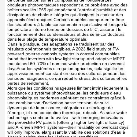
de condensation sur les composants de l'onduleurLes
onduleurs photovoltaïques répondent à ce problème avec des
boîtiers scellés IP65 qui empêchent l'entrée d'humidité et des
dissipateurs de chaleur intégrés qui dissipent la chaleur des
appareils électroniques.Certains modèles comportent même
des chauffeurs à faible consommation qui s'activent lorsque la
température interne tombe en dessous de 5°C, assurant le
fonctionnement des condensateurs et des semi-conducteurs
dans leur plage de température optimale.
Dans la pratique, ces adaptations se traduisent par des
résultats opérationnels tangibles. A 2023 field study of PV-
powered reverse osmosis systems in coastal communities
found that inverters with low-light startup and adaptive MPPT
maintained 60–70% of nominal water production on overcast
daysPour les systèmes d'irrigation agricoles, cela signifie un
approvisionnement constant en eau des cultures pendant les
périodes nuageuses, ce qui réduit le stress des cultures et les
pertes de rendement.
Alors que les conditions nuageuses limitent intrinsèquement la
puissance du système photovoltaïque, les onduleurs d'eau
photovoltaïques modernes atténuent ces contraintes grâce à
une combinaison d'activation basse tension, de suivi
dynamique de la puissance,intégration du stockage de
l'énergie, et une conception thermique robuste. As solar water
technologies continue to evolve—with emerging innovations
like perovskite PV panels (offering higher low-light efficiency)
and AI-driven MPPT systems—their reliability on overcast days
will only improve, élargissant la viabilité des solutions d'eau à