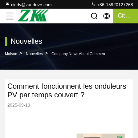
cindy@zundrive.com
+86-15920127268
Citation
Nouvelles
>
>
Maison
Nouvelles
Company News About Comment Fonctionnent Les Onduleurs PV Par Temps Couvert ?​
Comment fonctionnent les onduleurs
PV par temps couvert ?​
2025-09-19