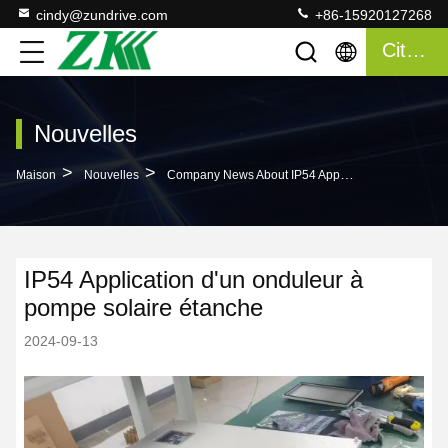
cindy@zundrive.com
+86-15920127268
Citation
Nouvelles
>
>
Maison
Nouvelles
Company News About IP54 Application D'un Onduleur À Pompe Solaire Étanche
IP54 Application d'un onduleur à
pompe solaire étanche
2024-09-13