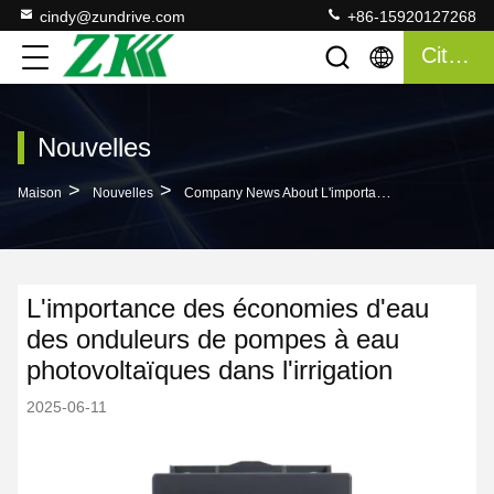
cindy@zundrive.com
+86-15920127268
Citation
Nouvelles
>
>
Maison
Nouvelles
Company News About L'importance Des Économies D'eau Des Onduleurs De Pompes À Eau Photovoltaïques Dans L'irrigation
L'importance des économies d'eau
des onduleurs de pompes à eau
photovoltaïques dans l'irrigation
2025-06-11