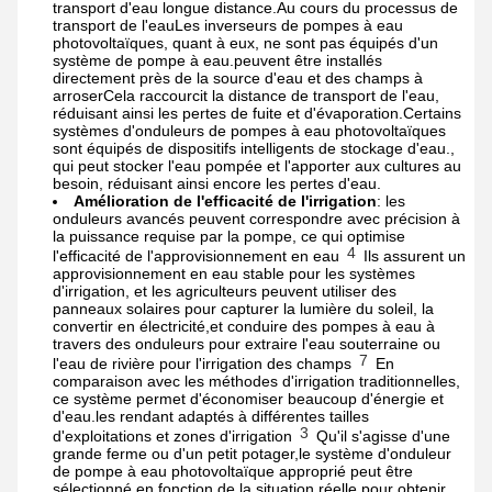
transport d'eau longue distance.Au cours du processus de
transport de l'eauLes inverseurs de pompes à eau
photovoltaïques, quant à eux, ne sont pas équipés d'un
système de pompe à eau.peuvent être installés
directement près de la source d'eau et des champs à
arroserCela raccourcit la distance de transport de l'eau,
réduisant ainsi les pertes de fuite et d'évaporation.Certains
systèmes d'onduleurs de pompes à eau photovoltaïques
sont équipés de dispositifs intelligents de stockage d'eau.,
qui peut stocker l'eau pompée et l'apporter aux cultures au
besoin, réduisant ainsi encore les pertes d'eau.
Amélioration de l'efficacité de l'irrigation
: les
onduleurs avancés peuvent correspondre avec précision à
la puissance requise par la pompe, ce qui optimise
4
l'efficacité de l'approvisionnement en eau
Ils assurent un
approvisionnement en eau stable pour les systèmes
d'irrigation, et les agriculteurs peuvent utiliser des
panneaux solaires pour capturer la lumière du soleil, la
convertir en électricité,et conduire des pompes à eau à
travers des onduleurs pour extraire l'eau souterraine ou
7
l'eau de rivière pour l'irrigation des champs
En
comparaison avec les méthodes d'irrigation traditionnelles,
ce système permet d'économiser beaucoup d'énergie et
d'eau.les rendant adaptés à différentes tailles
3
d'exploitations et zones d'irrigation
Qu'il s'agisse d'une
grande ferme ou d'un petit potager,le système d'onduleur
de pompe à eau photovoltaïque approprié peut être
sélectionné en fonction de la situation réelle pour obtenir