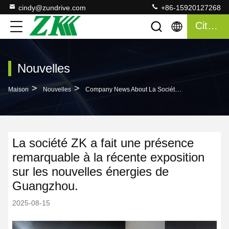
cindy@zundrive.com
+86-15920127268
Citation
Nouvelles
>
>
Maison
Nouvelles
Company News About La Société ZK A Fait Une Présence Remarquable À La Récente Exposition Sur Les Nouvelles Énergies De Guangzhou.
La société ZK a fait une présence
remarquable à la récente exposition
sur les nouvelles énergies de
Guangzhou.
2025-08-15