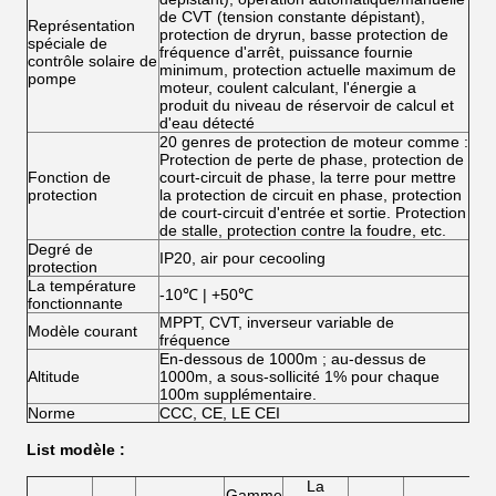
de CVT (tension constante dépistant),
Représentation
protection de dryrun, basse protection de
spéciale de
fréquence d'arrêt, puissance fournie
contrôle solaire de
minimum, protection actuelle maximum de
pompe
moteur, coulent calculant, l'énergie a
produit du niveau de réservoir de calcul et
d'eau détecté
20 genres de protection de moteur comme :
Protection de perte de phase, protection de
Fonction de
court-circuit de phase, la terre pour mettre
protection
la protection de circuit en phase, protection
de court-circuit d'entrée et sortie. Protection
de stalle, protection contre la foudre, etc.
Degré de
IP20, air pour cecooling
protection
La température
-10℃ | +50℃
fonctionnante
MPPT, CVT, inverseur variable de
Modèle courant
fréquence
En-dessous de 1000m ; au-dessus de
Altitude
1000m, a sous-sollicité 1% pour chaque
100m supplémentaire.
Norme
CCC, CE, LE CEI
List modèle :
La
Gamme