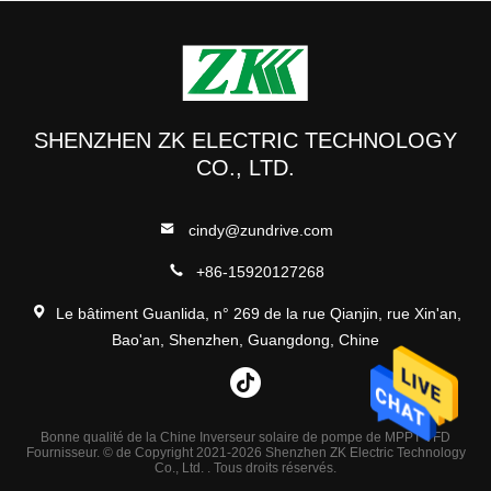
SHENZHEN ZK ELECTRIC TECHNOLOGY
CO., LTD.
cindy@zundrive.com
+86-15920127268
Le bâtiment Guanlida, n° 269 de la rue Qianjin, rue Xin'an,
Bao'an, Shenzhen, Guangdong, Chine
Bonne qualité de la Chine Inverseur solaire de pompe de MPPT VFD
Fournisseur. © de Copyright 2021-2026 Shenzhen ZK Electric Technology
Co., Ltd. . Tous droits réservés.