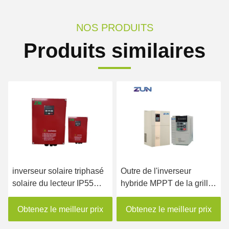
NOS PRODUITS
Produits similaires
inverseur solaire triphasé
Outre de l'inverseur
solaire du lecteur IP55
hybride MPPT de la grille
15kw de pompe de 380V
30kw 250VDC à 800VDC
VFD
a entré la tension
Obtenez le meilleur prix
Obtenez le meilleur prix