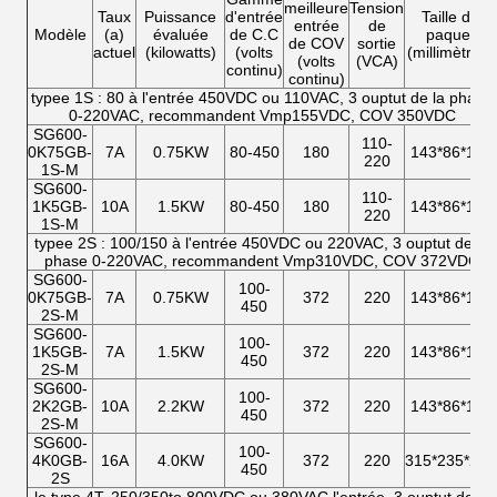
meilleure
Tension
Taux
Puissance
d'entrée
Taille de
entrée
de
Modèle
(a)
évaluée
de C.C
paquet
de COV
sortie
actuel
(kilowatts)
(volts
(millimètres)
(volts
(VCA)
continu)
continu)
typee 1S : 80 à l'entrée 450VDC ou 110VAC, 3 ouptut de la phase
0-220VAC, recommandent Vmp155VDC, COV 350VDC
SG600-
110-
0K75GB-
7A
0.75KW
80-450
180
143*86*114
220
1S-M
SG600-
110-
1K5GB-
10A
1.5KW
80-450
180
143*86*114
220
1S-M
typee 2S : 100/150 à l'entrée 450VDC ou 220VAC, 3 ouptut de la
phase 0-220VAC, recommandent Vmp310VDC, COV 372VDC
SG600-
100-
0K75GB-
7A
0.75KW
372
220
143*86*114
450
2S-M
SG600-
100-
1K5GB-
7A
1.5KW
372
220
143*86*114
450
2S-M
SG600-
100-
2K2GB-
10A
2.2KW
372
220
143*86*114
450
2S-M
SG600-
100-
4K0GB-
16A
4.0KW
372
220
315*235*253
450
2S