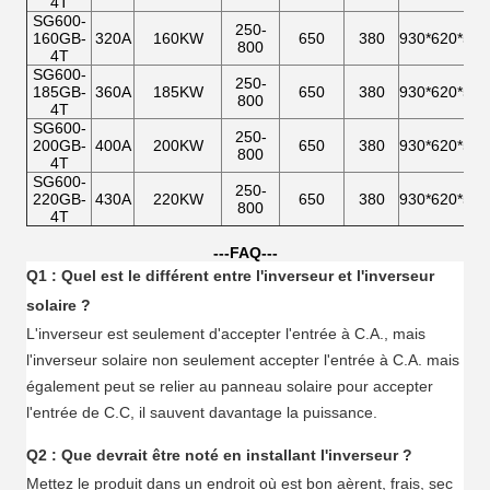
4T
SG600-
250-
160GB-
320A
160KW
650
380
930*620*530
800
4T
SG600-
250-
185GB-
360A
185KW
650
380
930*620*530
800
4T
SG600-
250-
200GB-
400A
200KW
650
380
930*620*530
800
4T
SG600-
250-
220GB-
430A
220KW
650
380
930*620*530
800
4T
---FAQ---
Q1 : Quel est le différent entre l'inverseur et l'inverseur
solaire ?
L'inverseur est seulement d'accepter l'entrée à C.A., mais
l'inverseur solaire non seulement accepter l'entrée à C.A. mais
également peut se relier au panneau solaire pour accepter
l'entrée de C.C, il sauvent davantage la puissance.
Q2 : Que devrait être noté en installant l'inverseur ?
Mettez le produit dans un endroit où est bon aèrent, frais, sec