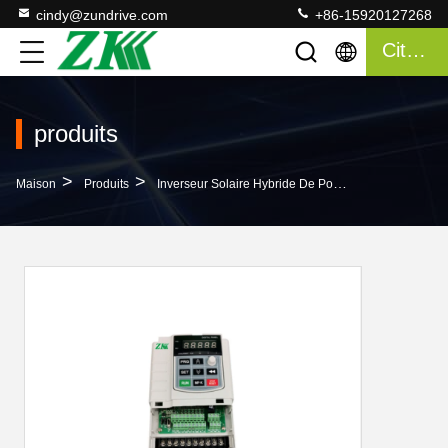
cindy@zundrive.com
+86-15920127268
Citation
produits
>
>
>
Maison
Produits
Inverseur Solaire Hybride De Pompe
L'inverseu