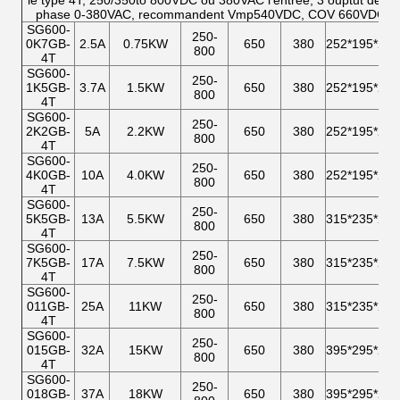
le type 4T, 250/350to 800VDC ou 380VAC l'entrée, 3 ouptut de la
phase 0-380VAC, recommandent Vmp540VDC, COV 660VDC
SG600-
250-
0K7GB-
2.5A
0.75KW
650
380
252*195*230
800
4T
SG600-
250-
1K5GB-
3.7A
1.5KW
650
380
252*195*230
800
4T
SG600-
250-
2K2GB-
5A
2.2KW
650
380
252*195*230
800
4T
SG600-
250-
4K0GB-
10A
4.0KW
650
380
252*195*230
800
4T
SG600-
250-
5K5GB-
13A
5.5KW
650
380
315*235*253
800
4T
SG600-
250-
7K5GB-
17A
7.5KW
650
380
315*235*253
800
4T
SG600-
250-
011GB-
25A
11KW
650
380
315*235*253
800
4T
SG600-
250-
015GB-
32A
15KW
650
380
395*295*275
800
4T
SG600-
250-
018GB-
37A
18KW
650
380
395*295*275