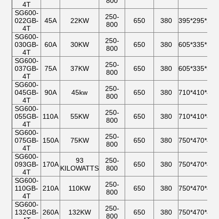
800
4T
SG600-
250-
022GB-
45A
22KW
650
380
395*295*275
800
4T
SG600-
250-
030GB-
60A
30KW
650
380
605*335*305
800
4T
SG600-
250-
037GB-
75A
37KW
650
380
605*335*305
800
4T
SG600-
250-
045GB-
90A
45kw
650
380
710*410*480
800
4T
SG600-
250-
055GB-
110A
55KW
650
380
710*410*480
800
4T
SG600-
250-
075GB-
150A
75KW
650
380
750*470*480
800
4T
SG600-
93
250-
093GB-
170A
650
380
750*470*480
KILOWATTS
800
4T
SG600-
250-
110GB-
210A
110KW
650
380
750*470*480
800
4T
SG600-
250-
132GB-
260A
132KW
650
380
750*470*480
800