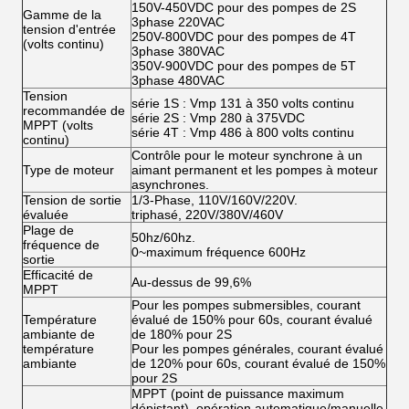
150V-450VDC pour des pompes de 2S
Gamme de la
3phase 220VAC
tension d'entrée
250V-800VDC pour des pompes de 4T
(volts continu)
3phase 380VAC
350V-900VDC pour des pompes de 5T
3phase 480VAC
Tension
série 1S : Vmp 131 à 350 volts continu
recommandée de
série 2S : Vmp 280 à 375VDC
MPPT (volts
série 4T : Vmp 486 à 800 volts continu
continu)
Contrôle pour le moteur synchrone à un
Type de moteur
aimant permanent et les pompes à moteur
asynchrones.
Tension de sortie
1/3-Phase, 110V/160V/220V.
évaluée
triphasé, 220V/380V/460V
Plage de
50hz/60hz.
fréquence de
0~maximum fréquence 600Hz
sortie
Efficacité de
Au-dessus de 99,6%
MPPT
Pour les pompes submersibles, courant
Température
évalué de 150% pour 60s, courant évalué
ambiante de
de 180% pour 2S
température
Pour les pompes générales, courant évalué
ambiante
de 120% pour 60s, courant évalué de 150%
pour 2S
MPPT (point de puissance maximum
dépistant), opération automatique/manuelle