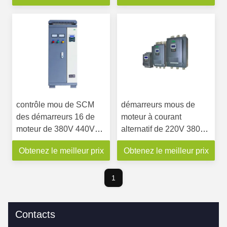
contrôle mou de SCM
démarreurs mous de
des démarreurs 16 de
moteur à courant
moteur de 380V 440V
alternatif de 220V 380V
55KW avec l'affichage
11kw triphasés pour
Obtenez le meilleur prix
Obtenez le meilleur prix
numérique
l'inverseur de fréquence
1
Contacts