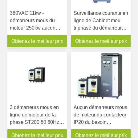
380VAC 11kw -
Surveillance courante en
démarreurs mous du
ligne de Cabinet mou
moteur 250kw aucun
triphasé du démarreur
contacteur de by-pass
IP20
Obtenez le meilleur prix
Obtenez le meilleur prix
de construction du
besoin
3 démarreurs mous en
Aucun démarreurs mous
ligne de moteur de la
de moteur du contacteur
phase ST200 50 60Hz
IP20 du besoin
pas par le contacteur de
construits dans le
Obtenez le meilleur prix
Obtenez le meilleur prix
passage
disjoncteur