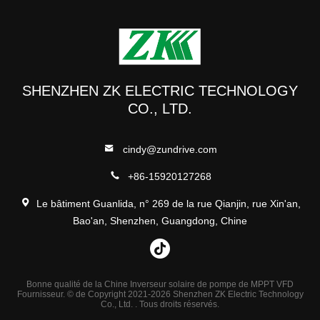
SHENZHEN ZK ELECTRIC TECHNOLOGY
CO., LTD.
cindy@zundrive.com
+86-15920127268
Le bâtiment Guanlida, n° 269 de la rue Qianjin, rue Xin'an,
Bao'an, Shenzhen, Guangdong, Chine
Bonne qualité de la Chine Inverseur solaire de pompe de MPPT VFD
Fournisseur. © de Copyright 2021-2026 Shenzhen ZK Electric Technology
Co., Ltd. . Tous droits réservés.