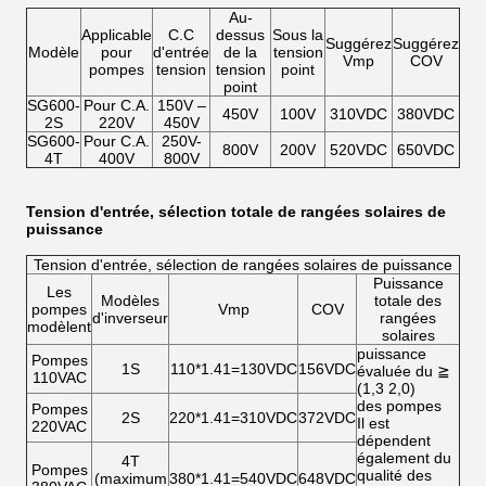
Au-
Applicable
C.C
dessus
Sous la
Suggérez
Suggérez
Modèle
pour
d'entrée
de la
tension
Vmp
COV
pompes
tension
tension
point
point
SG600-
Pour C.A.
150V –
450V
100V
310VDC
380VDC
2S
220V
450V
SG600-
Pour C.A.
250V-
800V
200V
520VDC
650VDC
4T
400V
800V
Tension d'entrée, sélection totale de rangées solaires de
puissance
Tension d'entrée, sélection de rangées solaires de puissance
Puissance
Les
Modèles
totale des
pompes
Vmp
COV
d'inverseur
rangées
modèlent
solaires
puissance
Pompes
1S
110*1.41=130VDC
156VDC
évaluée du ≧
110VAC
(1,3 2,0)
des pompes
Pompes
2S
220*1.41=310VDC
372VDC
Il est
220VAC
dépendent
également du
4T
Pompes
qualité des
(maximum
380*1.41=540VDC
648VDC