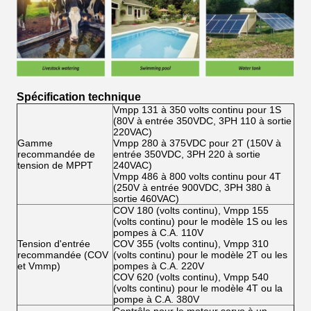
Spécification technique
Vmpp 131 à 350 volts continu pour 1S
(80V à entrée 350VDC, 3PH 110 à sortie
220VAC)
Gamme
Vmpp 280 à 375VDC pour 2T (150V à
recommandée de
entrée 350VDC, 3PH 220 à sortie
tension de MPPT
240VAC)
Vmpp 486 à 800 volts continu pour 4T
(250V à entrée 900VDC, 3PH 380 à
sortie 460VAC)
COV 180 (volts continu), Vmpp 155
(volts continu) pour le modèle 1S ou les
pompes à C.A. 110V
Tension d'entrée
COV 355 (volts continu), Vmpp 310
recommandée (COV
(volts continu) pour le modèle 2T ou les
et Vmmp)
pompes à C.A. 220V
COV 620 (volts continu), Vmpp 540
(volts continu) pour le modèle 4T ou la
pompe à C.A. 380V