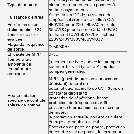
Contrôle pour le moteur servo à un
Type de moteur
aimant permanent et les pompes à
moteur asynchrones.
Alimentation CC de puissance de
Puissance d'entrée
rangées solaires ou de grille à C.A.
Entrée maximum
450VDC pour 220-240VAC a produit
d'alimentation CC
/900VDC pour la sortie 380-460VAC
Tension de sortie
triphasé, 110V/160V/220V. triphasé,
évaluée
220V/240V/380V/460V/480V
Plage de fréquence
0~50/60Hz
de sortie
Efficacité de MPPT
97%,
Température
(inverseur de type g avec les pompes
ambiante de
submersibles, et type de P pour les
température
pompes générales.
ambiante
MPPT (point de puissance maximum
dépistant), opération
automatique/manuelle de CVT (tension
constante dépistant),
Représentation
protection de répétitions, basse
spéciale de contrôle
protection de fréquence d'arrêt,
solaire de pompe
puissance fournie minimum, maximum
de moteur
la protection actuelle, coulent calculant,
énergie a produit du calcul
Protection de perte de phase, protection
de court-circuit de phase, la terre pour