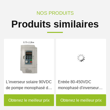
NOS PRODUITS
Produits similaires
L'inverseur solaire 90VDC
Entrée 80-450VDC
de pompe monophasé de
monophasé d'inverseur
Mini Output 220V 240V à
solaire de 2,2 kilowatts
450VDC a entré
pour le moteur de PMSM
Obtenez le meilleur prix
Obtenez le meilleur prix