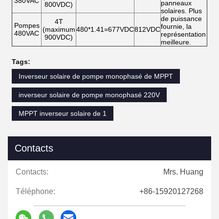
380VAC
panneaux
800VDC)
solaires. Plus
de puissance
4T
Pompes
fournie, la
(maximum
480*1.41=677VDC
812VDC
480VAC
représentation
900VDC)
meilleure.
Tags:
Inverseur solaire de pompe monophasé de MPPT
inverseur solaire de pompe monophasé 220V
MPPT inverseur solaire de 1
Contacts
Contacts:
Mrs. Huang
Téléphone:
+86-15920127268