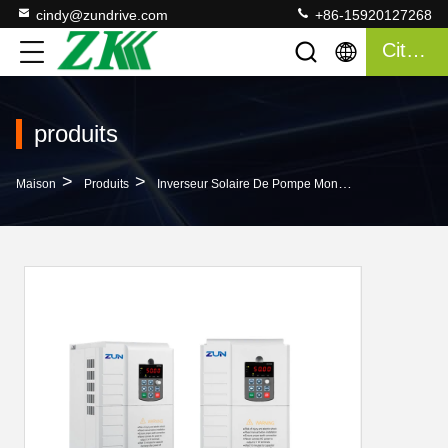
cindy@zundrive.com
+86-15920127268
Citation
produits
>
>
>
Maison
Produits
Inverseur Solaire De Pompe Monophasé
L'inve