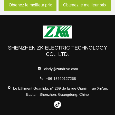
solaire VFD de pompe
fréquence de VFD
Obtenez le meilleur prix
Obtenez le meilleur prix
SHENZHEN ZK ELECTRIC TECHNOLOGY
CO., LTD.
cindy@zundrive.com
+86-15920127268
Le bâtiment Guanlida, n° 269 de la rue Qianjin, rue Xin'an,
Bao'an, Shenzhen, Guangdong, Chine