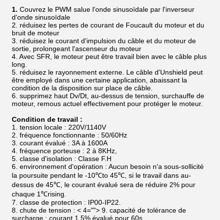
1.
Couvrez le PWM salue l'onde sinusoïdale par l'inverseur
d'onde sinusoïdale
2. réduisez les pertes de courant de Foucault du moteur et du
bruit de moteur
3. réduisez le courant d'impulsion du câble et du moteur de
sortie, prolongeant l'ascenseur du moteur
4. Avec SFR, le moteur peut être travail bien avec le câble plus
long.
5. réduisez le rayonnement externe. Le câble d'Unshield peut
être employé dans une certaine application, abaissant la
condition de la disposition sur place de câble.
6. supprimez haut Dv/Dt, au-dessus de tension, surchauffe de
moteur, remous actuel effectivement pour protéger le moteur.
Condition de travail :
1. tension locale : 220V/1140V
2. fréquence fonctionnante : 50/60Hz
3. courant évalué : 3A à 1600A
4. fréquence porteuse : 2 à 8KHz,
5. classe d'isolation : Classe F.H
6. environnement d'opération : Aucun besoin n'a sous-sollicité
la poursuite pendant le -10℃to 45℃, si le travail dans au-
dessus de 45℃, le courant évalué sera de réduire 2% pour
chaque 1℃rising.
7. classe de protection : IP00-IP22.
8. chute de tension :
< 4="">
9. capacité de tolérance de
surcharge : courant 1,5% évalué pour 60s.