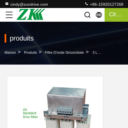
cindy@zundrive.com
+86-15920127268
Citation
produits
>
>
>
Maison
Produits
Filtre D'onde Sinusoïdale
3 Le Filtre D'onde Sinusoïdale De La Phase 440V Pour La Bobine Toroïdale 0.15mH D'inverseur A Évalué L'inductance