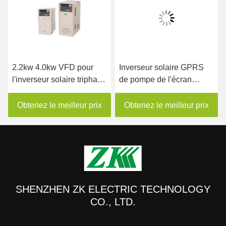
2.2kw 4.0kw VFD pour
Inverseur solaire GPRS
l'inverseur solaire triphasé
de pompe de l'écran
solaire de pompe de la
480VAC MPPT VFD
pompe IP20
d'affichage à cristaux
Obtenez le meilleur prix
Obtenez le meilleur prix
liquides à télécommande
SHENZHEN ZK ELECTRIC TECHNOLOGY
CO., LTD.