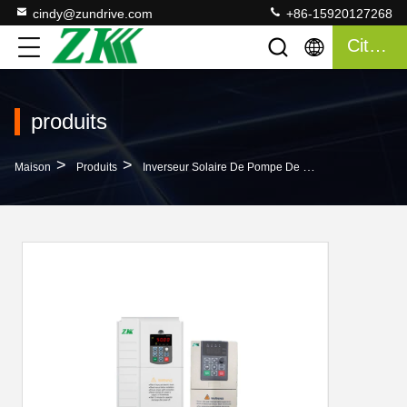
cindy@zundrive.com
+86-15920127268
Citation
produits
>
>
>
Maison
Produits
Inverseur Solaire De Pompe De MPPT VFD
Inv