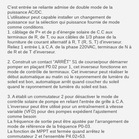
C'est entrée se reliante admise de double mode de la
puissance AC/DC.
L'utilisateur peut capable installer un changement de
puissance sur la sélection qui puissance fournie de mode
comme conditions.
1. câblage de P+ et de p d'énergie solaire de C.C aux
terminaux de R, de T, ou aux câbles de 1/3 phase de la
fourniture de courant alternatif à R, T (R, S, T) d'inverseur.
Reliez 1 entrée L à C.A. de la phase 220VAC, terminaux de N à
de R et de T d'inverseur.
2. Construit un contact "ARRÊT" S1 de course/pour démarrer
pomper en plaçant P0.02 pour 1, cet inverseur fonctionne en
mode de contrôle de terminaux. Cet inverseur peut réaliser le
début automatique au matin où le rayonnement de lumière du
soleil est bon, automatique arrêt quand coucher du soleil
quand le rayonnement de lumière du soleil est bas.
3. A établi un commutateur 2 pour désactiver le mode de
contrôle solaire de pompe en reliant l'entrée de grille à C.A.
L'inverseur peut être utilisé pour un entraînement à vitesse
variable (VFD) pour des pompes expédient l'ajustement
comme besoin
La fréquence de sortie peut être ajustée par l'arrangement de
mode de référence de la fréquence P0-03.
La fonction de MPPT est fermée quand arrêtez le
commutateur 2 et l'ensemble P4.02=53.