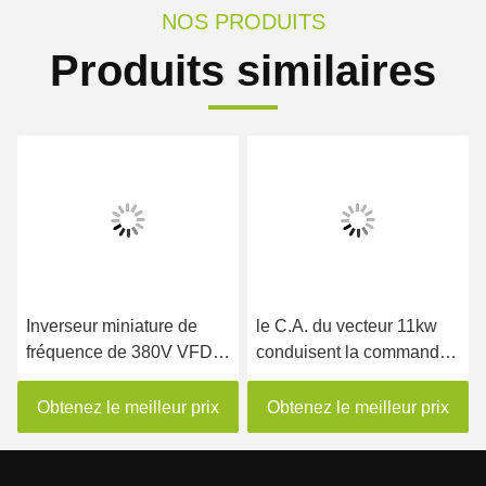
NOS PRODUITS
Produits similaires
Inverseur miniature de
le C.A. du vecteur 11kw
fréquence de 380V VFD
conduisent la commande
0.75KW triphasé à 400KW
de vitesse de moteur avec
l'interface de l'entrée-
Obtenez le meilleur prix
Obtenez le meilleur prix
sortie RS485