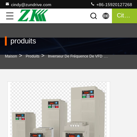
cindy@zundrive.com
+86-15920127268
Citation
produits
>
>
>
Maison
Produits
Inverseur De Fréquence De VFD
50 Hz/60 Hz±5%